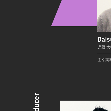
Dai
近藤 大
主な実