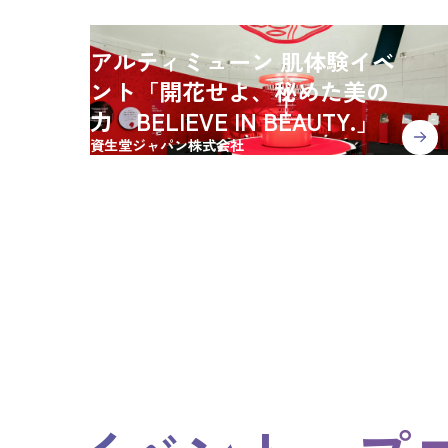
アルティミューン 肌体験イベ
ント「開花せよ、秘めた美の
力 BELIEVE IN BEAUTY.」
資生堂ジャパン株式会社