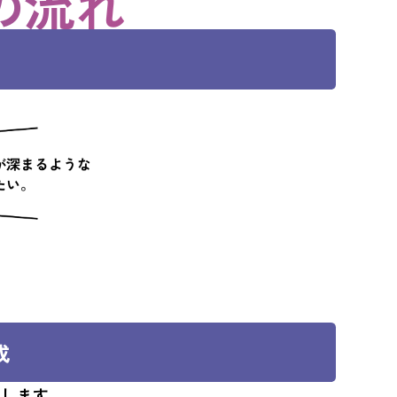
の流れ
成
成します。