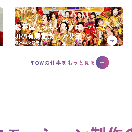
松平健×ももいろクローバーZ
JRA有馬記念「アリ祭」
日本中央競馬会
TOWの仕事をもっと見る