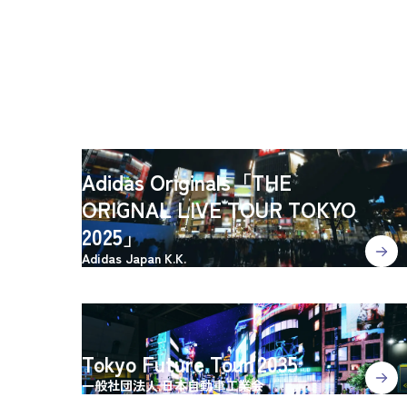
Adidas Originals「THE
ORIGNAL LIVE TOUR TOKYO
2025」
Adidas Japan K.K.
Tokyo Future Tour 2035
一般社団法人 日本自動車工業会