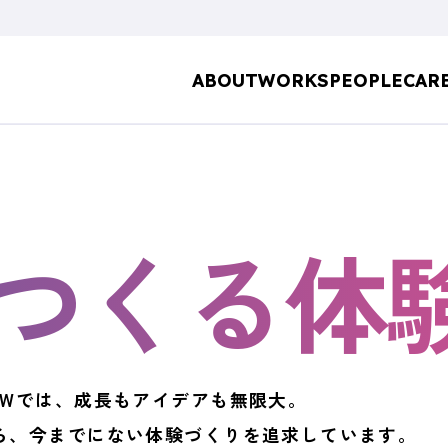
ABOUT
WORKS
PEOPLE
CAR
つくる
体
OWでは、成長もアイデアも無限大。
ら、今までにない体験づくりを追求しています。