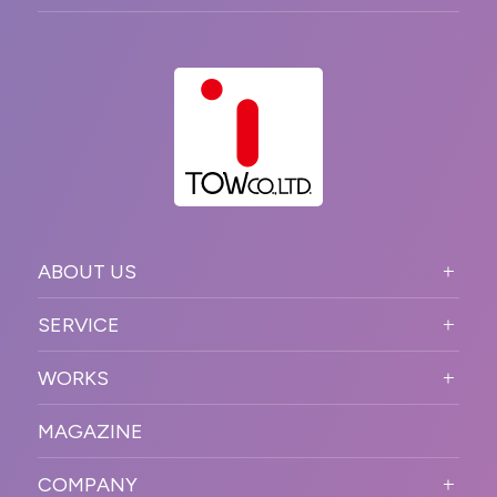
ABOUT US
ABOUT US TOP
SERVICE
PURPOSE
SERVICE TOP
WORKS
VISION
STRONG POINT
WORKS TOP
プロモーションイベント
OUR DNA
MAGAZINE
BUSINESS DOMAIN
オンラインイベント
カンファレンス・展示会・アワ
SOLUTION
ード
COMPANY
SNSプロモーション