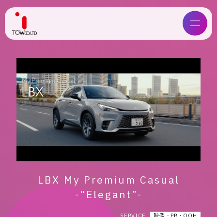
ABOUT US
SERVICE
WORKS
MAGAZINE
COMPANY
LBX My Premium Casual
NEWS
-“Elegant”-
IR
映像・PR・OOH
SERVICE