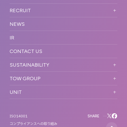
WORKFLOW
ESPORTS・ゲームプロモーシ
COMPANY TOP
プラットフォーム販
RECRUIT
ョン
促
COMPANY INFORMATION
RECRUIT TOP
サステナブル
デジタル制作・映像
NEWS
MESSAGE
新卒採用
制作
OFFICER
IR
キャリア採用
PR
ACCESS
CONTACT US
ORGANIZATION CHART
HISTORY
SUSTAINABILITY
サステなイベントガイドライン
TOW GROUP
サステナビリティ
T2 CREATIVE
UNIT
MOTTO
REACT
QETIC
BLUES MOBILE
SHARE
ISO14001
コンプライアンスへの取り組み