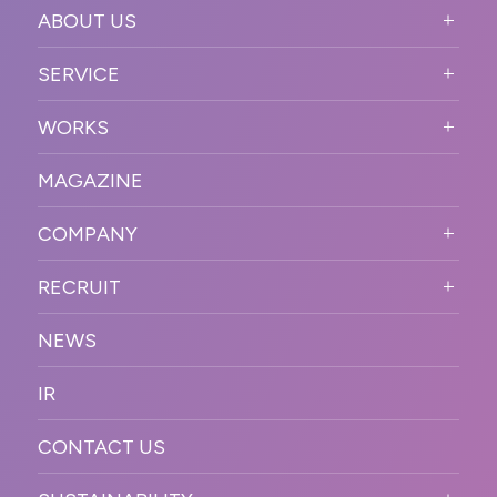
ABOUT US
ABOUT US TOP
SERVICE
PURPOSE
SERVICE TOP
WORKS
VISION
STRONG POINT
WORKS TOP
プロモーションイベント
OUR DNA
MAGAZINE
BUSINESS DOMAIN
オンラインイベント
カンファレンス・展示会・アワ
SOLUTION
ード
COMPANY
SNSプロモーション
WORKFLOW
ESPORTS・ゲームプロモーシ
COMPANY TOP
プラットフォーム販
RECRUIT
ョン
促
COMPANY INFORMATION
RECRUIT TOP
サステナブル
デジタル制作・映像
NEWS
MESSAGE
新卒採用
制作
OFFICER
IR
キャリア採用
PR
ACCESS
CONTACT US
ORGANIZATION CHART
HISTORY