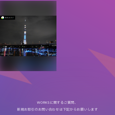
キッズホスピタルランド2019
豊洲市場 おいしい土曜マルシェ
～楽しんで学べる健康エンターテ
東京都中央卸売市場
インメント！～
公益社団法人 東京都医師会
東京ホタル ひかりのシンフォニ
ー-TOKYO HOTARU FESTIVAL-
東京ホタル 実行委員会（墨田区/
台東区/東京商工会議所/一般社団
法人 墨田区観光協会/浅草観光
連盟 /浅草みなみ観光連盟/ 公益
WORKSに関するご質問、
財団法人東京観光財団/公益財団
新規お取引のお問い合わせは下記からお願いします
法人東京都公園協会/東京都商店