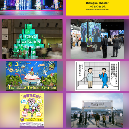
LIGHT WALK ODAIBA
河瀨直美プロデュース 大阪・関
西万博 シグネチャーパビリオン
ODAIBAイルミネーション実行
「Dialogue Theater - いのちの
委員会
あかし - 」
公益社団法人２０２５年日本国
際博覧会協会
TOKYO GX ACTION
SusHi Tech Tokyo 2025 未来
CHANGING 〜未来を変える脱炭
体験パビリオン
素アクション〜
東京都
TOKYO GX ACTION2025実行
委員会
Tachikawa Twinkle Garden
「健康保険制度存続問題」がよ
くわかる3コマ漫画
多摩地域プロジェクションマッ
健康保険組合連合会
ピング実行委員会