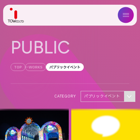
ABOUT US
P
U
B
L
I
C
SERVICE
TOP
WORKS
パブリックイベント
WORKS
MAGAZINE
CATEGORY
パブリックイベント
COMPANY
NEWS
IR