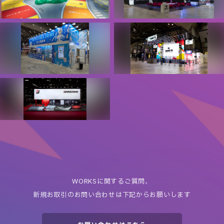
- 人生ゲーム REBORN in 2050
AnimeJapan2025 DMM.com
みんなのチカラで、未来をすす
／DMM TV ブース
め。 -
合同会社DMM.com
日本生命保険相互会社
夏・冬コミックマーケット
AnimeJapan2023 DMM TVブ
IRIAM出展ブース
ース
株式会社IRIAM
合同会社DMM.com
Bridgestone Motor Show
株式会社ブリヂストン
WORKSに関するご質問、
新規お取引のお問い合わせは下記からお願いします