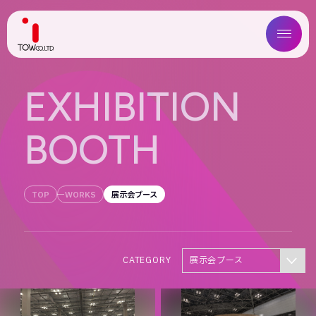
ABOUT US
E
X
H
I
B
I
T
I
O
N
SERVICE
B
O
O
T
H
WORKS
MAGAZINE
TOP
WORKS
展示会ブース
COMPANY
CATEGORY
展示会ブース
NEWS
IR