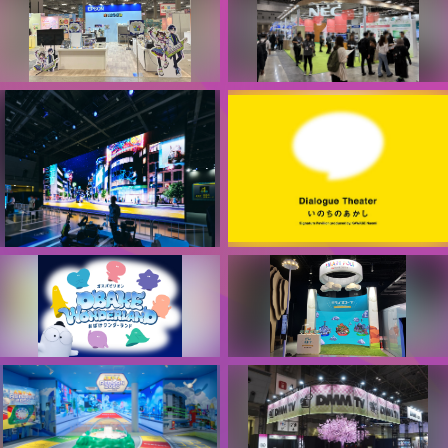
第5回 推し活EXPO2026夏展 エ
EDIX東京2026 NECパーソナル
プソンブース
コンピュータブース
エプソン販売株式会社
NECパーソナルコンピュータ株
式会社
Tokyo Future Tour 2035
河瀨直美プロデュース 大阪・関
西万博 シグネチャーパビリオン
一般社団法人 日本自動車工業会
「Dialogue Theater - いのちの
あかし - 」
公益社団法人２０２５年日本国
際博覧会協会
ガスパビリオン おばけワンダ
未来の都市パビリオン ミライス
ーランド
コープ
一般社団法人日本ガス協会
関西電力送配電