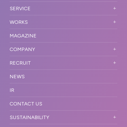
ABOUT US TOP
SERVICE
PURPOSE
SERVICE TOP
WORKS
VISION
STRONG POINT
WORKS TOP
プロモーションイベント
OUR DNA
MAGAZINE
BUSINESS DOMAIN
オンラインイベント
カンファレンス・展示会・アワ
SOLUTION
ード
COMPANY
SNSプロモーション
WORKFLOW
ESPORTS・ゲームプロモーシ
COMPANY TOP
プラットフォーム販
RECRUIT
ョン
促
COMPANY INFORMATION
RECRUIT TOP
サステナブル
デジタル制作・映像
NEWS
MESSAGE
新卒採用
制作
OFFICER
IR
キャリア採用
PR
ACCESS
CONTACT US
ORGANIZATION CHART
HISTORY
SUSTAINABILITY
サステなイベントガイドライン