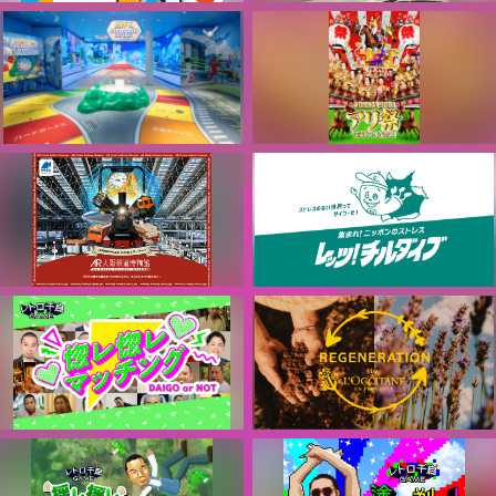
Japan Mobility Show 2025 公
ASAHI SMILE
式アプリ
SUSTAINABILITY
一般社団法人日本自動車工業会
アサヒグループジャパン株式会社
- 人生ゲーム REBORN in 2050
松平健×ももいろクローバーZ
みんなのチカラで、未来をすす
JRA有馬記念「アリ祭」
め。 -
日本中央競馬会
日本生命保険相互会社
大阪駅タイムトラベルステーシ
日本コカ･コーラ株式会社 - レッ
ョン「AR大阪鉄道博物館」
ツ！チルダイブ
西日本旅客鉄道株式会社 / 大阪
日本コカ・コーラ株式会社
ターミナルビル株式会社
レイク レトロ千鳥GAME 惚レ
REGENERATION by
惚レマッチング DAIGO or NOT
L’OCCITANE EN PROVENCE