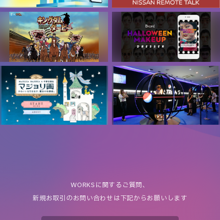
SOFINA iP
NISSAN REMOTE TALK
パーソナルスキンケアサービス
日産自動車株式会社
「肌id」
花王株式会社
キングダムダービー
Biore HALLOWEEN MAKEUP
DRESSER
日本中央競馬会
花王株式会社
マジョリ画/MAJOLICA
PEPSI STRONG BAR
MAJORCA 魔法のピタゴラメー
サントリー食品インターナショ
ク
ナル株式会社
株式会社資生堂
WORKSに関するご質問、
新規お取引のお問い合わせは下記からお願いします