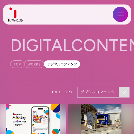
ABOUT US
D
I
G
I
T
A
L
C
O
N
T
E
SERVICE
TOP
WORKS
デジタルコンテンツ
WORKS
MAGAZINE
CATEGORY
デジタルコンテンツ
COMPANY
NEWS
IR