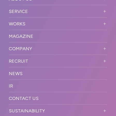
ABOUT US TOP
SERVICE
PURPOSE
SERVICE TOP
WORKS
VISION
STRONG POINT
WORKS TOP
プロモーションイベント
OUR DNA
MAGAZINE
BUSINESS DOMAIN
オンラインイベント
カンファレンス・展示会・アワ
SOLUTION
ード
COMPANY
SNSプロモーション
WORKFLOW
ESPORTS・ゲームプロモーシ
COMPANY TOP
プラットフォーム販
RECRUIT
ョン
促
COMPANY INFORMATION
RECRUIT TOP
サステナブル
デジタル制作・映像
NEWS
MESSAGE
新卒採用
制作
OFFICER
IR
キャリア採用
PR
ACCESS
CONTACT US
ORGANIZATION CHART
HISTORY
SUSTAINABILITY