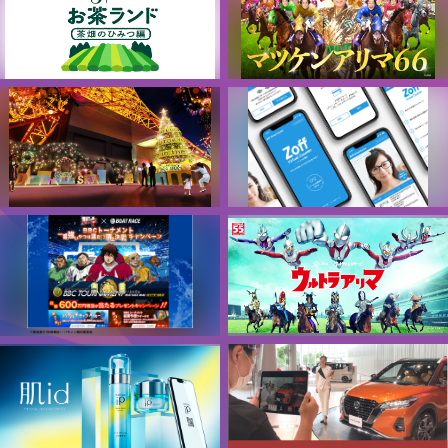
ーション
日本中央競馬会
日本中央競馬会
お～いお茶ランド～茶畑のひみ
マツケンアリマ66
つ編～
日本中央競馬会
株式会社伊藤園
東京タワークリスマスイベント
Zoff Virtual Counter
JRA協賛施策「Dream in the
株式会社インターメスティック
sky」
日本中央競馬会
アニメ「バキ」タイアップ
ウルトラアリマ
ボートレースBBCトーナメントキ
日本中央競馬会
ャンペーン
一般財団法人BOATRACE振興会