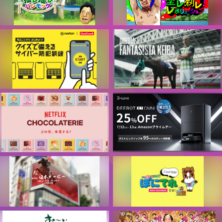
新生フィナンシャル株式会社
主催：ロクシタンジャポン株式
会社
レイク レトロ千鳥GAME 揺レ
レイク レトロ千鳥GAME 塗レ
揺レハンモック
剃レ！レボリューション
新生フィナンシャル株式会社
新生フィナンシャル株式会社
知ることからはじめよう！
JRA×イニエスタ ファンタジス
クイズで備えるサイバー防犯訓
タケイバ
練
日本中央競馬会
株式会社ノートンライフロック
どの恋、味見する？ NETFLIX
エコバックス Amazonプライム
CHOCOLATERIE
デー デジタルマーケティング施
策
Netflix合同会社
エコバックスジャパン株式会社
第89回 日本ダービー PRプロモ
ぽにてれ