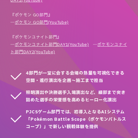
DAY2(YouTube)
『ポケモン GO部門』
―
ポケモン GO部門(YouTube)
『ポケモンユナイト部門』
―
ポケモンユナイト部門DAY1(YouTube)
―
ポケモンユナイ
ト部門DAY2(YouTube)
4部門が一堂に会する会場の熱量を可視化できる
空間・進行演出を企画～施工まで担当
照明演出や決勝選手入場演出など、細部まで突き
詰めた選手の栄誉感を高めるヒーロー化演出
PJCSゲーム部門では、初導入となるAIシステム
「Pokémon Battle Scope（ポケモンバトルス
コープ）」で新しい観戦体験を提供