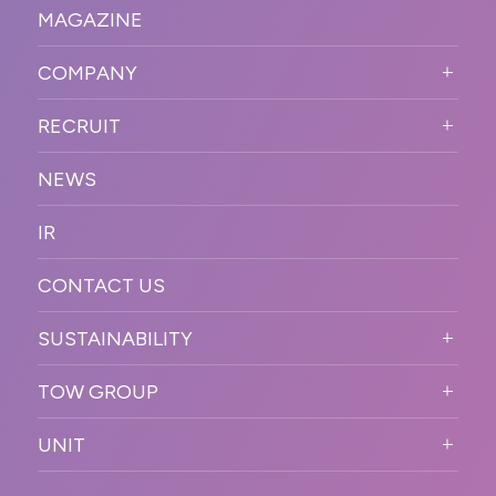
WORKS TOP
プロモーションイベント
OUR DNA
MAGAZINE
BUSINESS DOMAIN
オンラインイベント
カンファレンス・展示会・アワ
SOLUTION
ード
COMPANY
SNSプロモーション
WORKFLOW
ESPORTS・ゲームプロモーシ
COMPANY TOP
プラットフォーム販
RECRUIT
ョン
促
COMPANY INFORMATION
RECRUIT TOP
サステナブル
デジタル制作・映像
NEWS
MESSAGE
新卒採用
制作
OFFICER
IR
キャリア採用
PR
ACCESS
CONTACT US
ORGANIZATION CHART
HISTORY
SUSTAINABILITY
サステなイベントガイドライン
TOW GROUP
サステナビリティ
T2 CREATIVE
UNIT
MOTTO
REACT