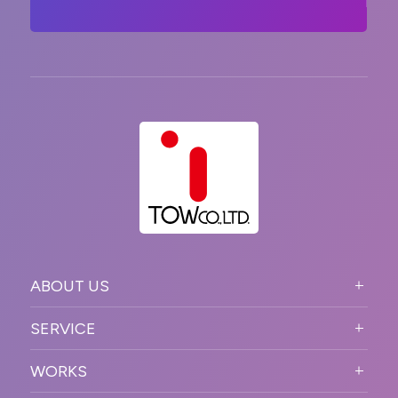
ABOUT US
ABOUT US TOP
SERVICE
PURPOSE
SERVICE TOP
WORKS
VISION
STRONG POINT