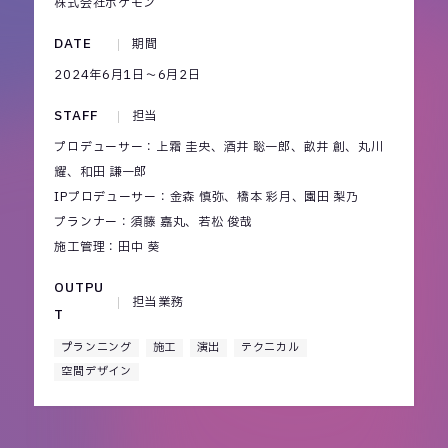
株式会社ポケモン
DATE
期間
2024年6月1日～6月2日
STAFF
担当
プロデューサー：上霜 圭央、酒井 聡一郎、畝井 創、丸川
耀、和田 謙一郎
IPプロデューサー：金森 慎弥、橋本 彩月、園田 梨乃
プランナー：須藤 嘉丸、若松 俊哉
施工管理：田中 葵
OUTPU
担当業務
T
プランニング
施工
演出
テクニカル
空間デザイン