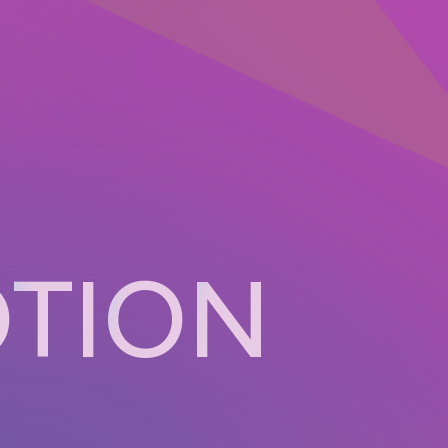
O
T
I
O
N