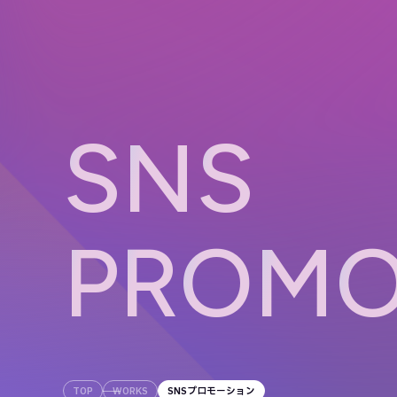
S
N
S
P
R
O
M
TOP
WORKS
SNSプロモーション