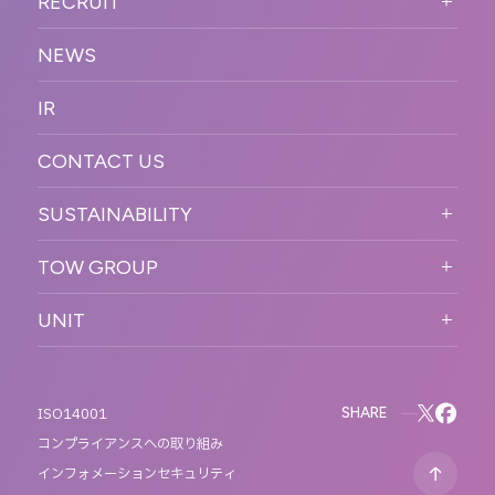
RECRUIT
ョン
促
COMPANY INFORMATION
RECRUIT TOP
サステナブル
デジタル制作・映像
NEWS
MESSAGE
新卒採用
制作
OFFICER
IR
キャリア採用
PR
ACCESS
CONTACT US
ORGANIZATION CHART
HISTORY
SUSTAINABILITY
サステなイベントガイドライン
TOW GROUP
サステナビリティ
T2 CREATIVE
UNIT
MOTTO
REACT
QETIC
BLUES MOBILE
SHARE
ISO14001
コンプライアンスへの取り組み
インフォメーションセキュリティ