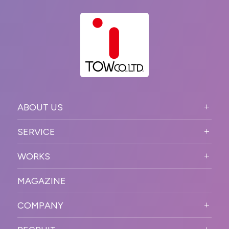
ABOUT US
ABOUT US TOP
SERVICE
PURPOSE
SERVICE TOP
WORKS
VISION
STRONG POINT
WORKS TOP
プロモーションイベント
OUR DNA
MAGAZINE
BUSINESS DOMAIN
オンラインイベント
カンファレンス・展示会・アワ
SOLUTION
ード
COMPANY
SNSプロモーション
WORKFLOW
ESPORTS・ゲームプロモーシ
COMPANY TOP
プラットフォーム販