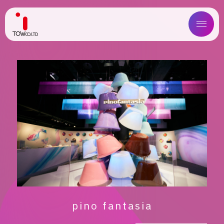
ABOUT US
SERVICE
WORKS
MAGAZINE
COMPANY
NEWS
pino fantasia
IR