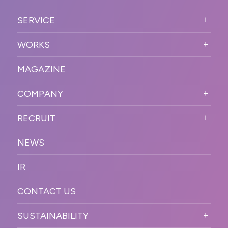
ABOUT US TOP
SERVICE
PURPOSE
SERVICE TOP
WORKS
VISION
STRONG POINT
WORKS TOP
プロモーションイベント
OUR DNA
MAGAZINE
BUSINESS DOMAIN
オンラインイベント
カンファレンス・展示会・アワ
SOLUTION
ード
COMPANY
SNSプロモーション
WORKFLOW
ESPORTS・ゲームプロモーシ
COMPANY TOP
プラットフォーム販
RECRUIT
ョン
促
COMPANY INFORMATION
RECRUIT TOP
サステナブル
デジタル制作・映像
NEWS
MESSAGE
新卒採用
制作
OFFICER
IR
キャリア採用
PR
ACCESS
CONTACT US
ORGANIZATION CHART
HISTORY
SUSTAINABILITY