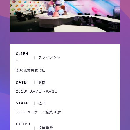
CLIEN
クライアント
T
森永乳業株式会社
DATE
期間
2018年8月7日～9月2日
STAFF
担当
プロデューサー：渥美 正彦
OUTPU
担当業務