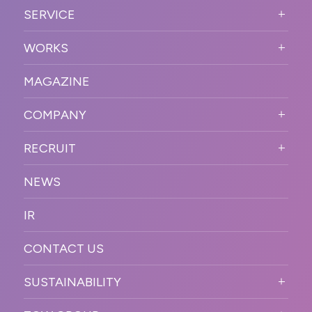
ABOUT US TOP
SERVICE
PURPOSE
SERVICE TOP
WORKS
VISION
STRONG POINT
WORKS TOP
プロモーションイベント
OUR DNA
MAGAZINE
BUSINESS DOMAIN
オンラインイベント
カンファレンス・展示会・アワ
SOLUTION
ード
COMPANY
SNSプロモーション
WORKFLOW
ESPORTS・ゲームプロモーシ
COMPANY TOP
プラットフォーム販
RECRUIT
ョン
促
COMPANY INFORMATION
RECRUIT TOP
サステナブル
デジタル制作・映像
NEWS
MESSAGE
新卒採用
制作
OFFICER
IR
キャリア採用
PR
ACCESS
CONTACT US
ORGANIZATION CHART
HISTORY
SUSTAINABILITY
サステなイベントガイドライン