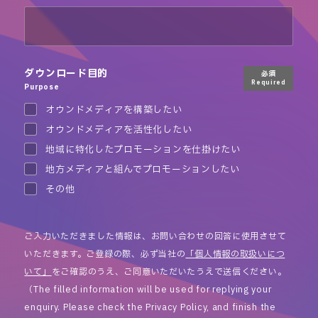
ダウンロード目的
必須
Required
Purpose
オウンドメディアを構築したい
オウンドメディアを活性化したい
地域に特化したプロモーションを仕掛けたい
地方メディアと組んでプロモーションしたい
その他
ご入力いただきました情報は、お問い合わせの回答に使用させて
いただきます。ご登録の際、必ず当社の
「個人情報の取扱いにつ
いて」
をご確認のうえ、ご同意いただいたうえで送信ください。
（The filled information will be used for replying your
enquiry. Please check the Privacy Policy, and finish the