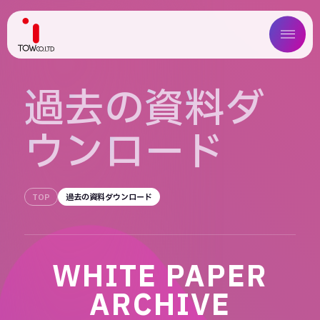
ABOUT US
過
去
の
資
料
ダ
SERVICE
ウ
ン
ロ
ー
ド
WORKS
MAGAZINE
TOP
過去の資料ダウンロード
COMPANY
WHITE PAPER
NEWS
ARCHIVE
IR