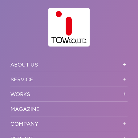
ABOUT US
ABOUT US TOP
SERVICE
PURPOSE
SERVICE TOP
WORKS
VISION
STRONG POINT
WORKS TOP
プロモーションイベント
OUR DNA
MAGAZINE
BUSINESS DOMAIN
オンラインイベント
カンファレンス・展示会・アワ
SOLUTION
ード
COMPANY
SNSプロモーション
WORKFLOW
ESPORTS・ゲームプロモーシ
COMPANY TOP
プラットフォーム販