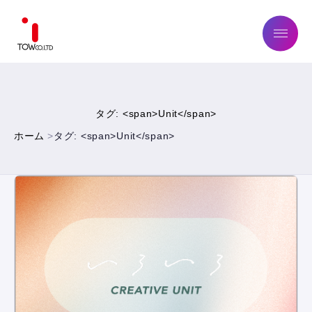
ABOUT US
タグ: <span>Unit</span>
SERVICE
ホーム
タグ: <span>Unit</span>
WORKS
MAGAZINE
COMPANY
NEWS
IR