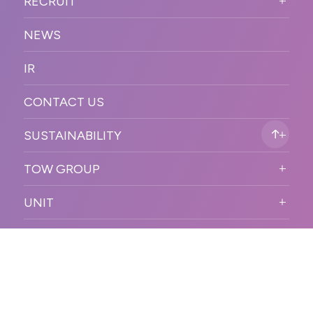
RECRUIT
ョン
促
COMPANY INFORMATION
RECRUIT TOP
サステナブル
デジタル制作・映像
NEWS
MESSAGE
新卒採用
制作
OFFICER
IR
キャリア採用
PR
ACCESS
CONTACT US
ORGANIZATION CHART
HISTORY
SUSTAINABILITY
サステなイベントガイドライン
TOW GROUP
サステナビリティ
T2 CREATIVE
UNIT
MOTTO
REACT
QETIC
BLUES MOBILE
SHARE
ISO14001
コンプライアンスへの取り組み
インフォメーションセキュリティ