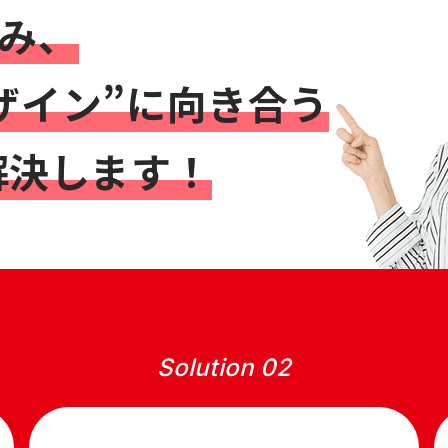
み、
ザイン”
に向き合う
解決します！
Solution 02