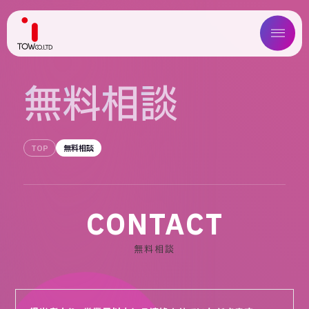
ABOUT US
無
料
相
談
SERVICE
TOP
無料相談
WORKS
MAGAZINE
CONTACT
COMPANY
無料相談
NEWS
IR