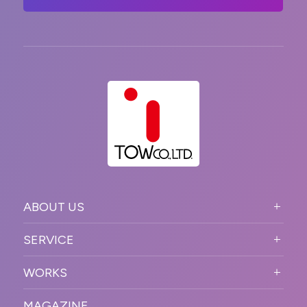
ABOUT US
ABOUT US TOP
SERVICE
PURPOSE
SERVICE TOP
WORKS
VISION
STRONG POINT
WORKS TOP
プロモーションイベント
OUR DNA
MAGAZINE