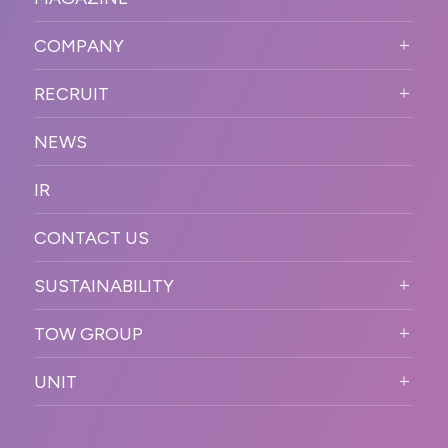
BUSINESS DOMAIN
オンラインイベント
カンファレンス・展示会・アワ
SOLUTION
ード
COMPANY
SNSプロモーション
WORKFLOW
ESPORTS・ゲームプロモーシ
COMPANY TOP
プラットフォーム販
RECRUIT
ョン
促
COMPANY INFORMATION
RECRUIT TOP
サステナブル
デジタル制作・映像
NEWS
MESSAGE
新卒採用
制作
OFFICER
IR
キャリア採用
PR
ACCESS
CONTACT US
ORGANIZATION CHART
HISTORY
SUSTAINABILITY
サステなイベントガイドライン
TOW GROUP
サステナビリティ
T2 CREATIVE
UNIT
MOTTO
REACT
QETIC