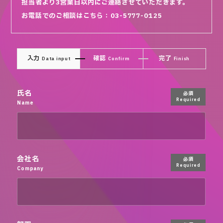
担当者より3営業日以内にご連絡させていただきます。
お電話でのご相談はこちら：03-5777-0125
入力
確認
完了
Data input
Confirm
Finish
氏名
必須
Required
Name
会社名
必須
Required
Company