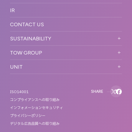
新卒採用
制作
OFFICER
IR
キャリア採用
PR
ACCESS
CONTACT US
ORGANIZATION CHART
HISTORY
SUSTAINABILITY
サステなイベントガイドライン
TOW GROUP
サステナビリティ
T2 CREATIVE
UNIT
MOTTO
REACT
QETIC
BLUES MOBILE
SHARE
ISO14001
コンプライアンスへの取り組み
インフォメーションセキュリティ
プライバシーポリシー
デジタル広告品質への取り組み