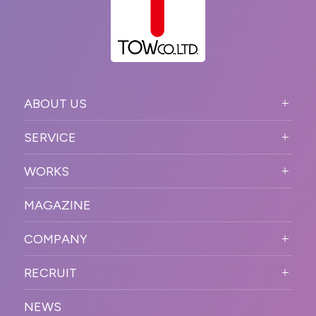
ABOUT US
ABOUT US TOP
SERVICE
PURPOSE
SERVICE TOP
WORKS
VISION
STRONG POINT
WORKS TOP
プロモーションイベント
OUR DNA
MAGAZINE
BUSINESS DOMAIN
オンラインイベント
カンファレンス・展示会・アワ
SOLUTION
ード
COMPANY
SNSプロモーション
WORKFLOW
ESPORTS・ゲームプロモーシ
COMPANY TOP
プラットフォーム販
RECRUIT
ョン
促
COMPANY INFORMATION
RECRUIT TOP
サステナブル
デジタル制作・映像
NEWS
MESSAGE