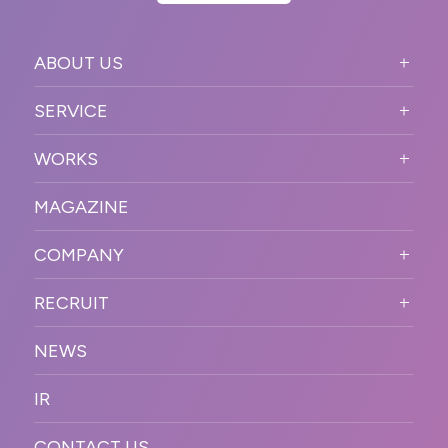
ABOUT US
ABOUT US TOP
SERVICE
PURPOSE
SERVICE TOP
WORKS
VISION
STRONG POINT
WORKS TOP
プロモーションイベント
OUR DNA
MAGAZINE
BUSINESS DOMAIN
オンラインイベント
カンファレンス・展示会・アワ
SOLUTION
ード
COMPANY
SNSプロモーション
WORKFLOW
ESPORTS・ゲームプロモーシ
COMPANY TOP
プラットフォーム販
RECRUIT
ョン
促
COMPANY INFORMATION
RECRUIT TOP
サステナブル
デジタル制作・映像
NEWS
MESSAGE
新卒採用
制作
OFFICER
IR
キャリア採用
PR
ACCESS
CONTACT US