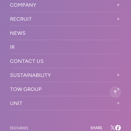
SOLUTION
ード
COMPANY
SNSプロモーション
WORKFLOW
ESPORTS・ゲームプロモーシ
COMPANY TOP
プラットフォーム販
RECRUIT
ョン
促
COMPANY INFORMATION
RECRUIT TOP
サステナブル
デジタル制作・映像
NEWS
MESSAGE
新卒採用
制作
OFFICER
IR
キャリア採用
PR
ACCESS
CONTACT US
ORGANIZATION CHART
HISTORY
SUSTAINABILITY
サステなイベントガイドライン
TOW GROUP
サステナビリティ
T2 CREATIVE
UNIT
MOTTO
REACT
QETIC
BLUES MOBILE
SHARE
ISO14001