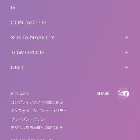
OFFICER
IR
キャリア採用
PR
ACCESS
CONTACT US
ORGANIZATION CHART
HISTORY
SUSTAINABILITY
サステなイベントガイドライン
TOW GROUP
サステナビリティ
T2 CREATIVE
UNIT
MOTTO
REACT
QETIC
BLUES MOBILE
SHARE
ISO14001
コンプライアンスへの取り組み
インフォメーションセキュリティ
プライバシーポリシー
デジタル広告品質への取り組み