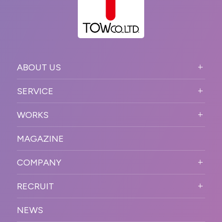
ABOUT US
ABOUT US TOP
SERVICE
PURPOSE
SERVICE TOP
WORKS
VISION
STRONG POINT
WORKS TOP
プロモーションイベント
OUR DNA
MAGAZINE
BUSINESS DOMAIN
オンラインイベント
カンファレンス・展示会・アワ
SOLUTION
ード
COMPANY
SNSプロモーション
WORKFLOW
ESPORTS・ゲームプロモーシ
COMPANY TOP
プラットフォーム販
RECRUIT
ョン
促
COMPANY INFORMATION
RECRUIT TOP
サステナブル
デジタル制作・映像
NEWS
MESSAGE
新卒採用
制作