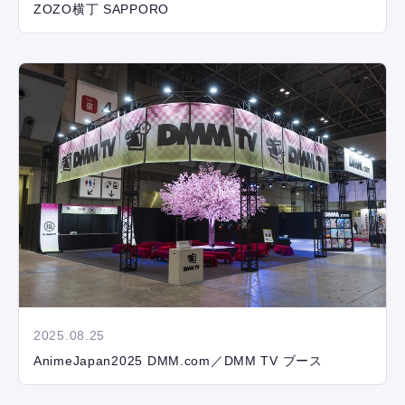
ZOZO横丁 SAPPORO
2025.08.25
AnimeJapan2025 DMM.com／DMM TV ブース