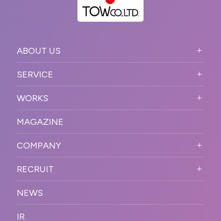
ABOUT US
ABOUT US TOP
SERVICE
PURPOSE
SERVICE TOP
WORKS
VISION
STRONG POINT
WORKS TOP
プロモーションイベント
OUR DNA
MAGAZINE
BUSINESS DOMAIN
オンラインイベント
カンファレンス・展示会・アワ
SOLUTION
ード
COMPANY
SNSプロモーション
WORKFLOW
ESPORTS・ゲームプロモーシ
COMPANY TOP
プラットフォーム販
RECRUIT
ョン
促
COMPANY INFORMATION
RECRUIT TOP
サステナブル
デジタル制作・映像
NEWS
MESSAGE
新卒採用
制作
OFFICER
IR
キャリア採用
PR