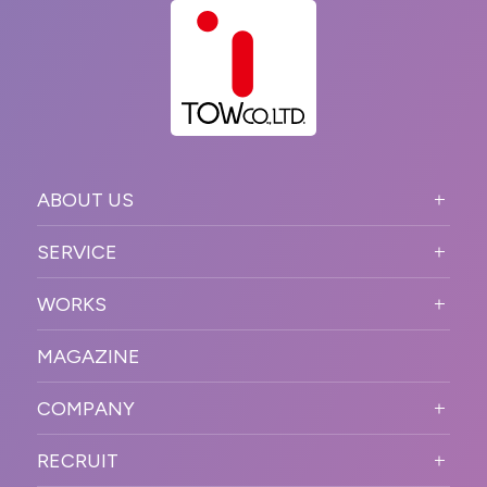
ABOUT US
ABOUT US TOP
SERVICE
PURPOSE
SERVICE TOP
WORKS
VISION
STRONG POINT
WORKS TOP
プロモーションイベント
OUR DNA
MAGAZINE
BUSINESS DOMAIN
オンラインイベント
カンファレンス・展示会・アワ
SOLUTION
ード
COMPANY
SNSプロモーション
WORKFLOW
ESPORTS・ゲームプロモーシ
COMPANY TOP
プラットフォーム販
RECRUIT
ョン
促
COMPANY INFORMATION