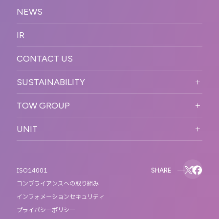
RECRUIT TOP
サステナブル
デジタル制作・映像
NEWS
MESSAGE
新卒採用
制作
OFFICER
IR
キャリア採用
PR
ACCESS
CONTACT US
ORGANIZATION CHART
HISTORY
SUSTAINABILITY
サステなイベントガイドライン
TOW GROUP
サステナビリティ
T2 CREATIVE
UNIT
MOTTO
REACT
QETIC
BLUES MOBILE
SHARE
ISO14001
コンプライアンスへの取り組み
インフォメーションセキュリティ
プライバシーポリシー