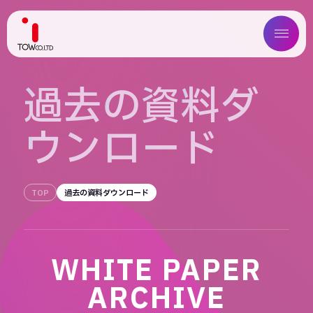
ABOUT US
過
去
の
資
料
ダ
SERVICE
ウ
ン
ロ
ー
ド
WORKS
MAGAZINE
TOP
過去の資料ダウンロード
COMPANY
WHITE PAPER
NEWS
ARCHIVE
IR