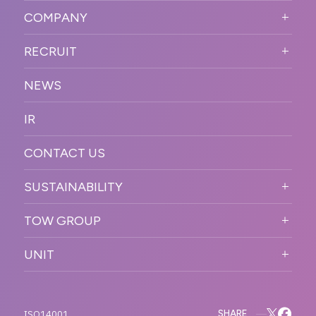
SOLUTION
ード
COMPANY
SNSプロモーション
WORKFLOW
ESPORTS・ゲームプロモーシ
COMPANY TOP
プラットフォーム販
RECRUIT
ョン
促
COMPANY INFORMATION
RECRUIT TOP
サステナブル
デジタル制作・映像
NEWS
MESSAGE
新卒採用
制作
OFFICER
IR
キャリア採用
PR
ACCESS
CONTACT US
ORGANIZATION CHART
HISTORY
SUSTAINABILITY
サステなイベントガイドライン
TOW GROUP
サステナビリティ
T2 CREATIVE
UNIT
MOTTO
REACT
QETIC
BLUES MOBILE
SHARE
ISO14001