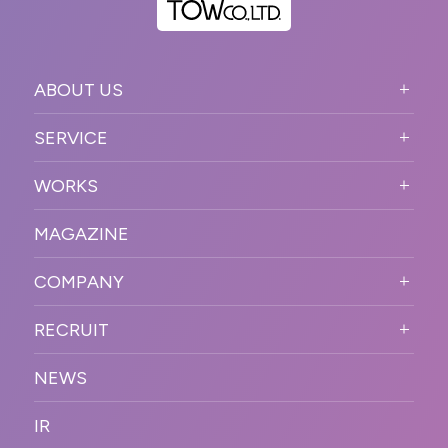
ABOUT US
ABOUT US TOP
SERVICE
PURPOSE
SERVICE TOP
WORKS
VISION
STRONG POINT
WORKS TOP
プロモーションイベント
OUR DNA
MAGAZINE
BUSINESS DOMAIN
オンラインイベント
カンファレンス・展示会・アワ
SOLUTION
ード
COMPANY
SNSプロモーション
WORKFLOW
ESPORTS・ゲームプロモーシ
COMPANY TOP
プラットフォーム販
RECRUIT
ョン
促
COMPANY INFORMATION
RECRUIT TOP
サステナブル
デジタル制作・映像
NEWS
MESSAGE
新卒採用
制作
OFFICER
IR
キャリア採用
PR
ACCESS