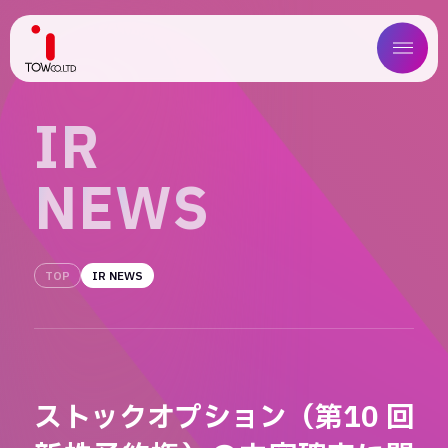
ABOUT US
I
R
SERVICE
N
E
W
S
WORKS
MAGAZINE
TOP
IR NEWS
COMPANY
NEWS
ストックオプション（第10 回
IR