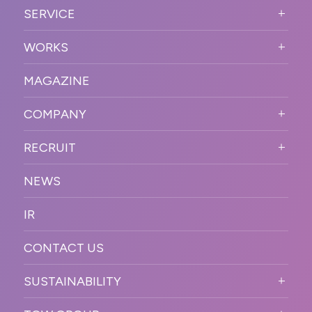
ABOUT US TOP
SERVICE
PURPOSE
SERVICE TOP
WORKS
VISION
STRONG POINT
WORKS TOP
プロモーションイベント
OUR DNA
MAGAZINE
BUSINESS DOMAIN
オンラインイベント
カンファレンス・展示会・アワ
SOLUTION
ード
COMPANY
SNSプロモーション
WORKFLOW
ESPORTS・ゲームプロモーシ
COMPANY TOP
プラットフォーム販
RECRUIT
ョン
促
COMPANY INFORMATION
RECRUIT TOP
サステナブル
デジタル制作・映像
NEWS
MESSAGE
新卒採用
制作
OFFICER
IR
キャリア採用
PR
ACCESS
CONTACT US
ORGANIZATION CHART
HISTORY
SUSTAINABILITY
サステなイベントガイドライン