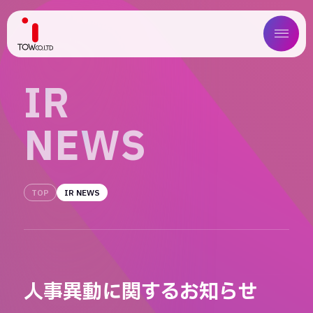
ABOUT US
I
R
SERVICE
N
E
W
S
WORKS
MAGAZINE
TOP
IR NEWS
COMPANY
NEWS
人事異動に関するお知らせ
IR