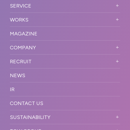
ABOUT US TOP
SERVICE
PURPOSE
SERVICE TOP
WORKS
VISION
STRONG POINT
WORKS TOP
プロモーションイベント
OUR DNA
MAGAZINE
BUSINESS DOMAIN
オンラインイベント
カンファレンス・展示会・アワ
SOLUTION
ード
COMPANY
SNSプロモーション
WORKFLOW
ESPORTS・ゲームプロモーシ
COMPANY TOP
プラットフォーム販
RECRUIT
ョン
促
COMPANY INFORMATION
RECRUIT TOP
サステナブル
デジタル制作・映像
NEWS
MESSAGE
新卒採用
制作
OFFICER
IR
キャリア採用
PR
ACCESS
CONTACT US
ORGANIZATION CHART
HISTORY
SUSTAINABILITY
サステなイベントガイドライン