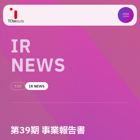
ABOUT US
I
R
SERVICE
N
E
W
S
WORKS
MAGAZINE
TOP
IR NEWS
COMPANY
NEWS
第39期 事業報告書
IR