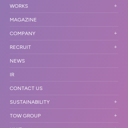
SERVICE TOP
WORKS
VISION
STRONG POINT
WORKS TOP
プロモーションイベント
OUR DNA
MAGAZINE
BUSINESS DOMAIN
オンラインイベント
カンファレンス・展示会・アワ
SOLUTION
ード
COMPANY
SNSプロモーション
WORKFLOW
ESPORTS・ゲームプロモーシ
COMPANY TOP
プラットフォーム販
RECRUIT
ョン
促
COMPANY INFORMATION
RECRUIT TOP
サステナブル
デジタル制作・映像
NEWS
MESSAGE
新卒採用
制作
OFFICER
IR
キャリア採用
PR
ACCESS
CONTACT US
ORGANIZATION CHART
HISTORY
SUSTAINABILITY
サステなイベントガイドライン
TOW GROUP
サステナビリティ
T2 CREATIVE