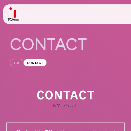
ABOUT US
C
O
N
T
A
C
T
SERVICE
TOP
CONTACT
WORKS
MAGAZINE
CONTACT
COMPANY
お問い合わせ
NEWS
IR