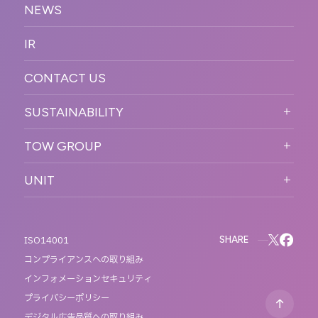
サステナブル
デジタル制作・映像
NEWS
MESSAGE
新卒採用
制作
OFFICER
IR
キャリア採用
PR
ACCESS
CONTACT US
ORGANIZATION CHART
HISTORY
SUSTAINABILITY
サステなイベントガイドライン
TOW GROUP
サステナビリティ
T2 CREATIVE
UNIT
MOTTO
REACT
QETIC
BLUES MOBILE
SHARE
ISO14001
コンプライアンスへの取り組み
インフォメーションセキュリティ
プライバシーポリシー
デジタル広告品質への取り組み