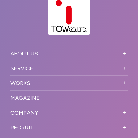
ABOUT US
ABOUT US TOP
SERVICE
PURPOSE
SERVICE TOP
WORKS
VISION
STRONG POINT
WORKS TOP
プロモーションイベント
OUR DNA
MAGAZINE
BUSINESS DOMAIN
オンラインイベント
カンファレンス・展示会・アワ
SOLUTION
ード
COMPANY
SNSプロモーション
WORKFLOW
ESPORTS・ゲームプロモーシ
COMPANY TOP
プラットフォーム販
RECRUIT
ョン
促
COMPANY INFORMATION
RECRUIT TOP