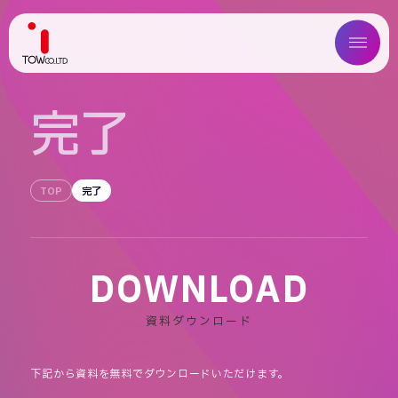
ABOUT US
完
了
SERVICE
TOP
完了
WORKS
MAGAZINE
DOWNLOAD
COMPANY
資料ダウンロード
NEWS
下記から資料を無料でダウンロードいただけます。
IR