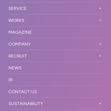
ABOUT US TOP
SERVICE
PURPOSE
SERVICE TOP
WORKS
VISION
STRONG POINT
WORKS TOP
プロモーションイベント
OUR DNA
MAGAZINE
BUSINESS DOMAIN
オンラインイベント
カンファレンス・展示会・アワ
SOLUTION
ード
COMPANY
SNSプロモーション
WORKFLOW
ESPORTS・ゲームプロモーシ
COMPANY TOP
プラットフォーム販
RECRUIT
ョン
促
COMPANY INFORMATION
RECRUIT TOP
サステナブル
デジタル制作・映像
NEWS
MESSAGE
新卒採用
制作
OFFICER
IR
キャリア採用
PR
ACCESS
CONTACT US
ORGANIZATION CHART
HISTORY
SUSTAINABILITY