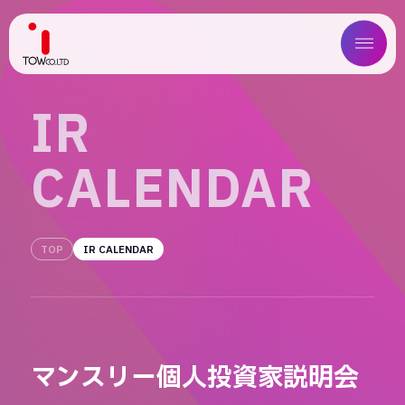
ABOUT US
I
R
SERVICE
C
A
L
E
N
D
A
R
WORKS
MAGAZINE
TOP
IR CALENDAR
COMPANY
NEWS
マンスリー個人投資家説明会
IR