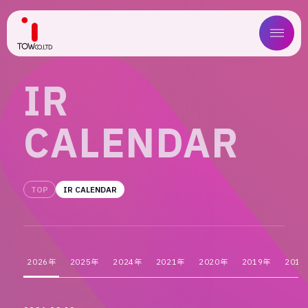
ABOUT US
I
R
SERVICE
C
A
L
E
N
D
A
R
WORKS
MAGAZINE
TOP
IR CALENDAR
COMPANY
NEWS
2026年
2025年
2024年
2021年
2020年
2019年
2018
IR