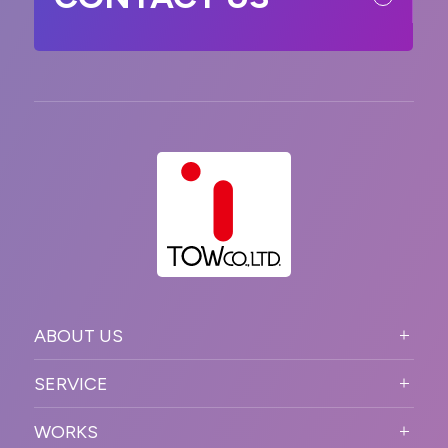
ABOUT US
ABOUT US TOP
SERVICE
PURPOSE
SERVICE TOP
WORKS
VISION