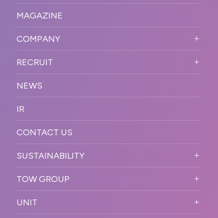
STRONG POINT
WORKS TOP
プロモーションイベント
OUR DNA
MAGAZINE
BUSINESS DOMAIN
オンラインイベント
カンファレンス・展示会・アワ
SOLUTION
ード
COMPANY
SNSプロモーション
WORKFLOW
ESPORTS・ゲームプロモーシ
COMPANY TOP
プラットフォーム販
RECRUIT
ョン
促
COMPANY INFORMATION
RECRUIT TOP
サステナブル
デジタル制作・映像
NEWS
MESSAGE
新卒採用
制作
OFFICER
IR
キャリア採用
PR
ACCESS
CONTACT US
ORGANIZATION CHART
HISTORY
SUSTAINABILITY
サステなイベントガイドライン
TOW GROUP
サステナビリティ
T2 CREATIVE
UNIT
MOTTO