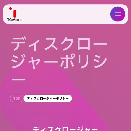
ABOUT US
デ
ィ
ス
ク
ロ
ー
SERVICE
ジ
ャ
ー
ポ
リ
シ
WORKS
ー
MAGAZINE
COMPANY
TOP
ディスクロージャーポリシー
NEWS
IR
ディスクロージャー