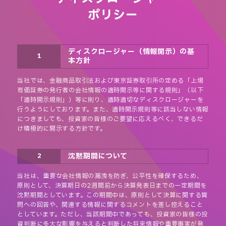
ポリシー
ディスクロージャー（情報開示）の基
1
本方針
当社では、金融商品取引法および東京証券取引所の定める「上場
有価証券の発行者の会社情報の適時開示等に関する規則」（以下
「適時開示規則」）等に則り、適時適切なディスクロージャーを
行うようにしております。また、適時開示規則等に該当しない情報
につきましても、投資家の皆様のご要望に応えるべく、できるだ
け積極的に開示する方針です。
沈黙期間について
2
当社は、重要な会社情報の漏洩を防ぎ、公平性を確保するため、
原則として、決算期日の2週間前から決算発表日までの一定期間を
沈黙期間としています。この期間中は、原則として決算に関する質
問への回答や、関連する情報に関するコメントを差し控えること
としています。ただし、当該期間中であっても、投資家の皆様の投
資判断に多大な影響を与えると判断した将来情報や重要事実が発