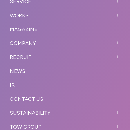
SERVICE
PURPOSE
SERVICE TOP
WORKS
VISION
STRONG POINT
WORKS TOP
プロモーションイベント
OUR DNA
MAGAZINE
BUSINESS DOMAIN
オンラインイベント
カンファレンス・展示会・アワ
SOLUTION
ード
COMPANY
SNSプロモーション
WORKFLOW
ESPORTS・ゲームプロモーシ
COMPANY TOP
プラットフォーム販
RECRUIT
ョン
促
COMPANY INFORMATION
RECRUIT TOP
サステナブル
デジタル制作・映像
NEWS
MESSAGE
新卒採用
制作
OFFICER
IR
キャリア採用
PR
ACCESS
CONTACT US
ORGANIZATION CHART
HISTORY
SUSTAINABILITY
サステなイベントガイドライン
TOW GROUP