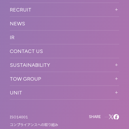
WORKFLOW
ESPORTS・ゲームプロモーシ
COMPANY TOP
プラットフォーム販
RECRUIT
ョン
促
COMPANY INFORMATION
RECRUIT TOP
サステナブル
デジタル制作・映像
NEWS
MESSAGE
新卒採用
制作
OFFICER
IR
キャリア採用
PR
ACCESS
CONTACT US
ORGANIZATION CHART
HISTORY
SUSTAINABILITY
サステなイベントガイドライン
TOW GROUP
サステナビリティ
T2 CREATIVE
UNIT
MOTTO
REACT
QETIC
BLUES MOBILE
SHARE
ISO14001
コンプライアンスへの取り組み