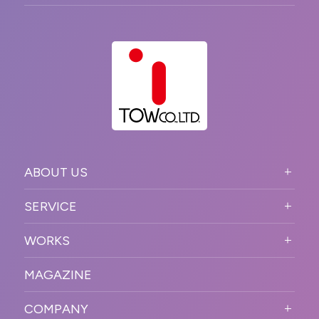
ABOUT US
ABOUT US TOP
SERVICE
PURPOSE
SERVICE TOP
WORKS
VISION
STRONG POINT
WORKS TOP
プロモーションイベント
OUR DNA
MAGAZINE
BUSINESS DOMAIN
オンラインイベント
カンファレンス・展示会・アワ
SOLUTION
ード
COMPANY
SNSプロモーション