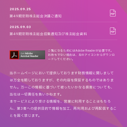
2025.09.25
第49期定時株主総会決議ご通知
2025.09.03
第49期定時株主総会招集通知及び株主総会資料
ご覧になるためにはAdobe Readerが必要です。
お持ちでない場合は、左のアイコンからダウンロ
ードしてください。
当ホームページにおいて提供しております財務情報に関しまして
は万全を期しておりますが、その内容を保証するものではありま
せん。万一この情報に基づいて被ったいかなる損害についても、
当社は一切責任を負いかねます。
本サービスにより受ける情報を、営業に利用することはもちろ
ん、第3者への提供目的で情報を加工、再利用および再配信するこ
とを固く禁じます。