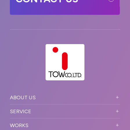
ABOUT US
ABOUT US TOP
SERVICE
PURPOSE
SERVICE TOP
WORKS
VISION