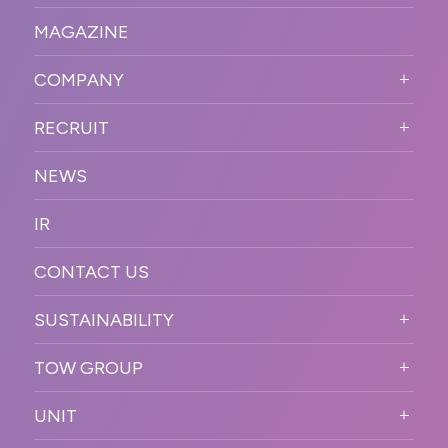
STRONG POINT
WORKS TOP
プロモーションイベント
OUR DNA
MAGAZINE
BUSINESS DOMAIN
オンラインイベント
カンファレンス・展示会・アワ
SOLUTION
ード
COMPANY
SNSプロモーション
WORKFLOW
ESPORTS・ゲームプロモーシ
COMPANY TOP
プラットフォーム販
RECRUIT
ョン
促
COMPANY INFORMATION
RECRUIT TOP
サステナブル
デジタル制作・映像
NEWS
MESSAGE
新卒採用
制作
OFFICER
IR
キャリア採用
PR
ACCESS
CONTACT US
ORGANIZATION CHART
HISTORY
SUSTAINABILITY
サステなイベントガイドライン
TOW GROUP
サステナビリティ
T2 CREATIVE
UNIT
MOTTO