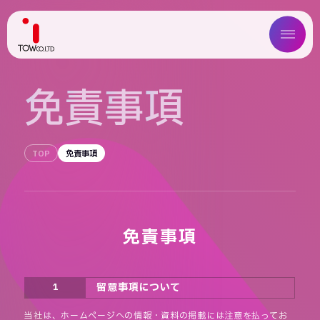
ABOUT US
免
責
事
項
SERVICE
TOP
免責事項
WORKS
MAGAZINE
COMPANY
免責事項
NEWS
留意事項について
1
IR
当社は、ホームページへの情報・資料の掲載には注意を払ってお