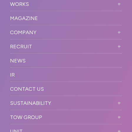
SERVICE TOP
WORKS
VISION
STRONG POINT
WORKS TOP
プロモーションイベント
OUR DNA
MAGAZINE
BUSINESS DOMAIN
オンラインイベント
カンファレンス・展示会・アワ
SOLUTION
ード
COMPANY
SNSプロモーション
WORKFLOW
ESPORTS・ゲームプロモーシ
COMPANY TOP
プラットフォーム販
RECRUIT
ョン
促
COMPANY INFORMATION
RECRUIT TOP
サステナブル
デジタル制作・映像
NEWS
MESSAGE
新卒採用
制作
OFFICER
IR
キャリア採用
PR
ACCESS
CONTACT US
ORGANIZATION CHART
HISTORY
SUSTAINABILITY
サステなイベントガイドライン
TOW GROUP
サステナビリティ
T2 CREATIVE
UNIT