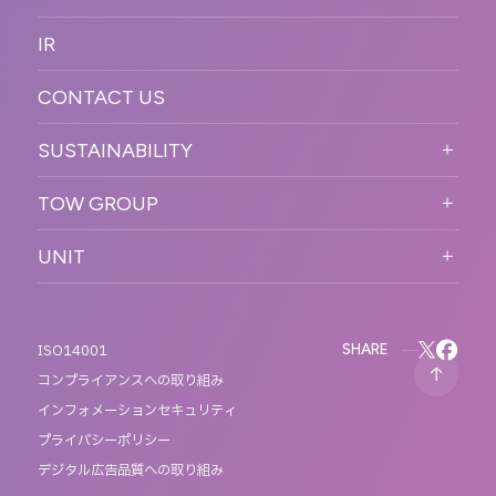
新卒採用
制作
OFFICER
IR
キャリア採用
PR
ACCESS
CONTACT US
ORGANIZATION CHART
HISTORY
SUSTAINABILITY
サステなイベントガイドライン
TOW GROUP
サステナビリティ
T2 CREATIVE
UNIT
MOTTO
REACT
QETIC
BLUES MOBILE
SHARE
ISO14001
コンプライアンスへの取り組み
インフォメーションセキュリティ
プライバシーポリシー
デジタル広告品質への取り組み