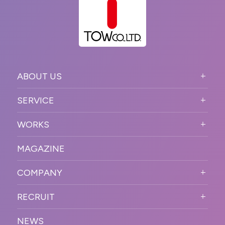
ABOUT US
ABOUT US TOP
SERVICE
PURPOSE
SERVICE TOP
WORKS
VISION
STRONG POINT
WORKS TOP
プロモーションイベント
OUR DNA
MAGAZINE
BUSINESS DOMAIN
オンラインイベント
カンファレンス・展示会・アワ
SOLUTION
ード
COMPANY
SNSプロモーション
WORKFLOW
ESPORTS・ゲームプロモーシ
COMPANY TOP
プラットフォーム販
RECRUIT
ョン
促
COMPANY INFORMATION
RECRUIT TOP
サステナブル
デジタル制作・映像
NEWS
MESSAGE