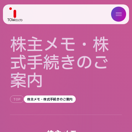
ABOUT US
株
主
メ
モ
・
株
SERVICE
式
手
続
き
の
ご
WORKS
案
内
MAGAZINE
COMPANY
TOP
株主メモ・株式手続きのご案内
NEWS
IR