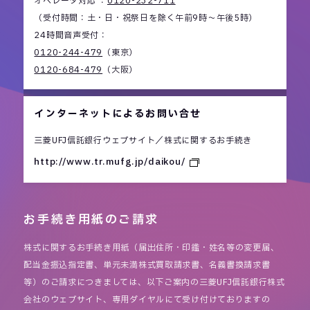
オペレータ対応 ：
0120-232-711
（受付時間：土・日・祝祭日を除く午前9時～午後5時）
24時間音声受付：
0120-244-479
（東京）
0120-684-479
（大阪）
インターネットによるお問い合せ
三菱UFJ信託銀行ウェブサイト／株式に関するお手続き
http://www.tr.mufg.jp/daikou/
お手続き用紙のご請求
株式に関するお手続き用紙（届出住所・印鑑・姓名等の変更届、
配当金振込指定書、単元未満株式買取請求書、名義書換請求書
等）のご請求につきましては、以下ご案内の三菱UFJ信託銀行株式
会社のウェブサイト、専用ダイヤルにて受け付けておりますの