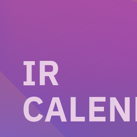
I
R
C
A
L
E
N