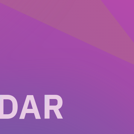
D
A
R