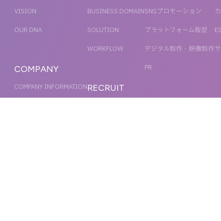
VISION
BUSINESS DOMAIN
SNSプロモーション
カ
OUR DNA
SOLUTION
プラットフォーム販促
E
WORKFLOW
デジタル制作・映像制作
サ
PR
COMPANY
COMPANY INFORMATION
RECRUIT
MESSAGE
新卒採用
NEWS
OFFICER
キャリア採用
ACCESS
MAGAZINE
ORGANIZATION CHART
HISTORY
IR
CONTACT US