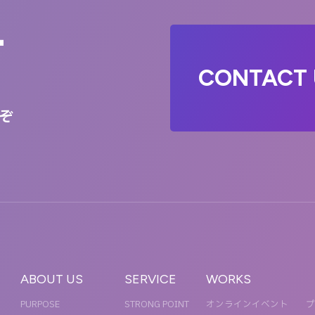
T
CONTACT 
ぞ
ABOUT US
SERVICE
WORKS
PURPOSE
STRONG POINT
オンラインイベント
プ