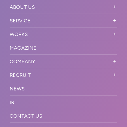
ABOUT US
ABOUT US TOP
SERVICE
PURPOSE
SERVICE TOP
WORKS
VISION
STRONG POINT
WORKS TOP
プロモーションイベント
OUR DNA
MAGAZINE
BUSINESS DOMAIN
オンラインイベント
カンファレンス・展示会・アワ
SOLUTION
ード
COMPANY
SNSプロモーション
WORKFLOW
ESPORTS・ゲームプロモーシ
COMPANY TOP
プラットフォーム販
RECRUIT
ョン
促
COMPANY INFORMATION
RECRUIT TOP
サステナブル
デジタル制作・映像
NEWS
MESSAGE
新卒採用
制作
OFFICER
IR
キャリア採用
PR
ACCESS
CONTACT US
ORGANIZATION CHART