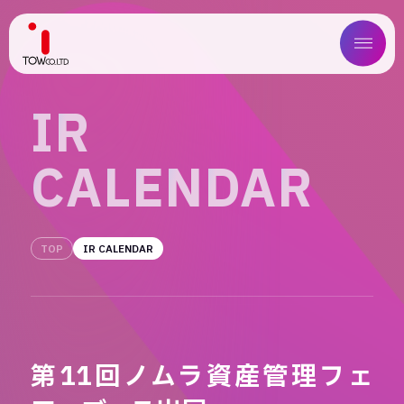
ABOUT US
I
R
SERVICE
C
A
L
E
N
D
A
R
WORKS
MAGAZINE
TOP
IR CALENDAR
COMPANY
NEWS
第11回ノムラ資産管理フェ
IR