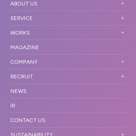
ABOUT US
ABOUT US TOP
SERVICE
PURPOSE
SERVICE TOP
WORKS
VISION
STRONG POINT
WORKS TOP
プロモーションイベント
OUR DNA
MAGAZINE
BUSINESS DOMAIN
オンラインイベント
カンファレンス・展示会・アワ
SOLUTION
ード
COMPANY
SNSプロモーション
WORKFLOW
ESPORTS・ゲームプロモーシ
COMPANY TOP
プラットフォーム販
RECRUIT
ョン
促
COMPANY INFORMATION
RECRUIT TOP
サステナブル
デジタル制作・映像
NEWS
MESSAGE
新卒採用
制作
OFFICER
IR
キャリア採用
PR
ACCESS
CONTACT US
ORGANIZATION CHART
HISTORY
SUSTAINABILITY