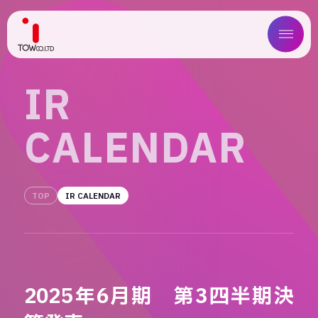
ABOUT US
I
R
SERVICE
C
A
L
E
N
D
A
R
WORKS
MAGAZINE
TOP
IR CALENDAR
COMPANY
NEWS
2025年6月期 第3四半期決
IR