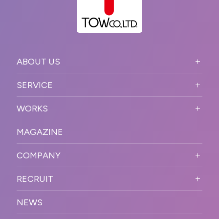
ABOUT US
ABOUT US TOP
SERVICE
PURPOSE
SERVICE TOP
WORKS
VISION
STRONG POINT
WORKS TOP
プロモーションイベント
OUR DNA
MAGAZINE
BUSINESS DOMAIN
オンラインイベント
カンファレンス・展示会・アワ
SOLUTION
ード
COMPANY
SNSプロモーション
WORKFLOW
ESPORTS・ゲームプロモーシ
COMPANY TOP
プラットフォーム販
RECRUIT
ョン
促
COMPANY INFORMATION
RECRUIT TOP
サステナブル
デジタル制作・映像
NEWS
MESSAGE
新卒採用
制作