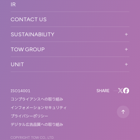
OFFICER
IR
キャリア採用
PR
ACCESS
CONTACT US
ORGANIZATION CHART
HISTORY
SUSTAINABILITY
サステなイベントガイドライン
TOW GROUP
サステナビリティ
T2 CREATIVE
UNIT
MOTTO
REACT
QETIC
BLUES MOBILE
SHARE
ISO14001
コンプライアンスへの取り組み
インフォメーションセキュリティ
プライバシーポリシー
デジタル広告品質への取り組み
COPYRIGHT TOW CO., LTD.