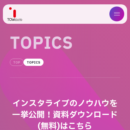
ABOUT US
T
O
P
I
C
S
SERVICE
TOP
TOPICS
WORKS
MAGAZINE
COMPANY
インスタライブのノウハウを
NEWS
一挙公開！資料ダウンロード
IR
(無料)はこちら