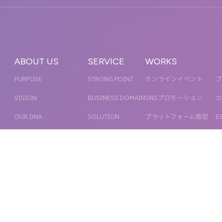
ABOUT US
SERVICE
WORKS
PURPOSE
STRONG POINT
オンラインイベント
プ
VISION
BUSINESS DOMAIN
SNSプロモーション
カ
OUR DNA
SOLUTION
プラットフォーム販促
E
WORKFLOW
デジタル制作・映像制作
サ
PR
COMPANY
COMPANY INFORMATION
RECRUIT
MESSAGE
新卒採用
NEWS
OFFICER
キャリア採用