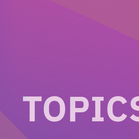
T
O
P
I
C