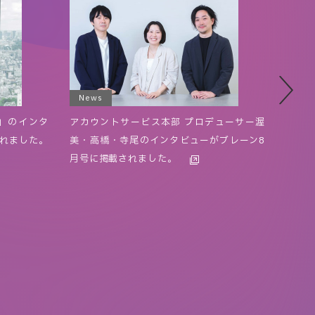
News
New
T」のインタ
アカウントサービス本部 プロデューサー渥
TOW
れました。
美・高橋・寺尾のインタビューがブレーン8
けて 
月号に掲載されました。
ジェ
100