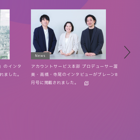
News
New
T」のインタ
アカウントサービス本部 プロデューサー渥
TOW
れました。
美・高橋・寺尾のインタビューがブレーン8
けて 
月号に掲載されました。
ジェ
100