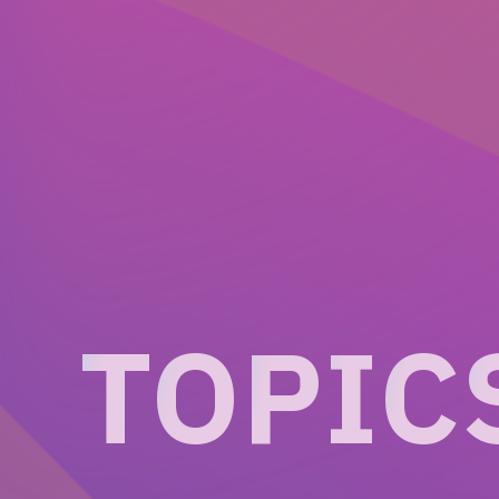
T
O
P
I
C