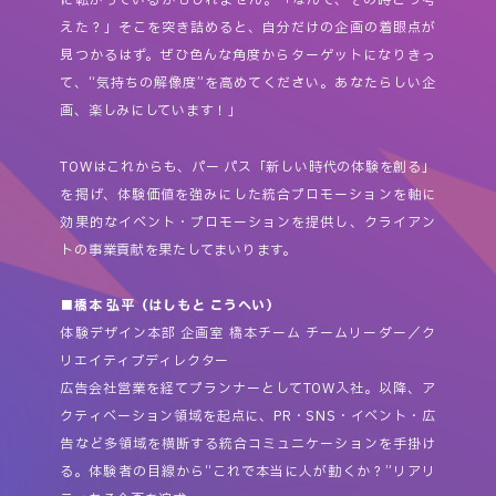
えた？」そこを突き詰めると、自分だけの企画の着眼点が
見つかるはず。ぜひ色んな角度からターゲットになりきっ
て、“気持ちの解像度”を高めてください。あなたらしい企
画、楽しみにしています！」
TOWはこれからも、パー パス「新しい時代の体験を創る」
を掲げ、体験価値を強みにした統合プロモーションを軸に
効果的なイベント・プロモーションを提供し、クライアン
トの事業貢献を果たしてまいります。
■橋本 弘平（はしもと こうへい）
体験デザイン本部 企画室 橋本チーム チームリーダー／ク
リエイティブディレクター
広告会社営業を経てプランナーとしてTOW入社。以降、ア
クティベーション領域を起点に、PR・SNS・イベント・広
告など多領域を横断する統合コミュニケーションを手掛け
る。体験者の目線から“これで本当に人が動くか？”リアリ