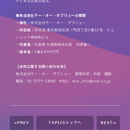
ティある企画を追求。
■株式会社テー・オー・ダブリューの概要
・商号：
株式会社テー・オー・ダブリュー
・所在地：
所在地 東京都港区虎ノ門四丁目3番13号 ヒュ
ーリック神谷町ビル
・代表者：
代表者 代表取締役社長 村津憲一
・資本金：
9億4,899万円
【本件に関する問い合わせ先】
株式会社テー・オー・ダブリュー 管理本部：舛森・鵜殿
電話：03-5777-1888 MAIL：tow_info@tow.co.jp
PREV
TOPICSトップへ
NEXT