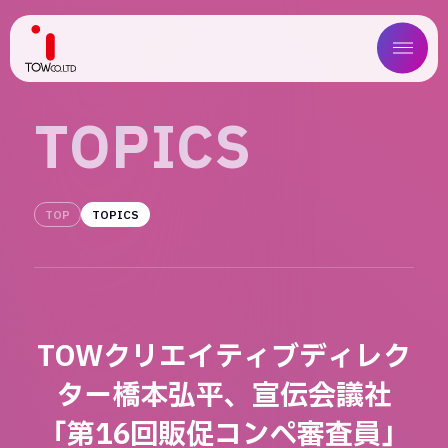
ABOUT US
T
O
P
I
C
S
SERVICE
TOP
TOPICS
WORKS
MAGAZINE
COMPANY
TOWクリエイティブディレク
NEWS
ター橋本弘平、宣伝会議社
IR
「第16回販促コンペ審査員」