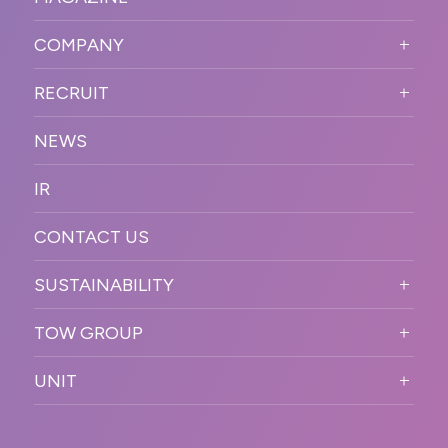
BUSINESS DOMAIN
オンラインイベント
カンファレンス・展示会・アワ
SOLUTION
ード
COMPANY
SNSプロモーション
WORKFLOW
ESPORTS・ゲームプロモーシ
COMPANY TOP
プラットフォーム販
RECRUIT
ョン
促
COMPANY INFORMATION
RECRUIT TOP
サステナブル
デジタル制作・映像
NEWS
MESSAGE
新卒採用
制作
OFFICER
IR
キャリア採用
PR
ACCESS
CONTACT US
ORGANIZATION CHART
HISTORY
SUSTAINABILITY
サステなイベントガイドライン
TOW GROUP
サステナビリティ
T2 CREATIVE
UNIT
MOTTO
REACT
QETIC