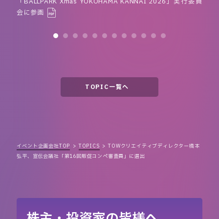
「BALLPARK Xmas YOKOHAMA KANNAI 2026」実行委員
会に参画
TOPIC一覧へ
イベント企画会社TOP
TOPICS
TOWクリエイティブディレクター橋本
弘平、宣伝会議社「第16回販促コンペ審査員」に選出