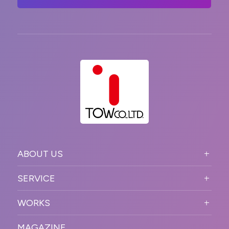
ABOUT US
ABOUT US TOP
SERVICE
PURPOSE
SERVICE TOP
WORKS
VISION
STRONG POINT
WORKS TOP
プロモーションイベント
OUR DNA
MAGAZINE