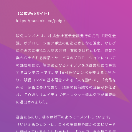
【公式Webサイト】
https://hansoku.co/judge
販促コンペとは、株式会社宣伝会議発行の月刊「販促会
議」がプロモーション手法の創造とさらなる進化、ならび
に企画力に優れた人材の発掘・育成を目的として、協賛企
業から出される商品・サービスのプロモーションについて
の課題を受け、解決策となるアイデアを企画書形式で募集
するコンテストです。第16回販促コンペを迎えるに当た
り、販促コンペの基本理念である「人を動かす」「商品を
売る」企画に長けており、現場の最前線での活躍が評価さ
れ、ＴＯＷクリエイティブディレクター橋本弘平が審査員
に選出されました。
審査にあたり、橋本は以下のようにコメントしています。
「いい企画のヒントは、自分の実体験や誰かのエピソード
に転がっているかもしれません。「なんで、その時こう考