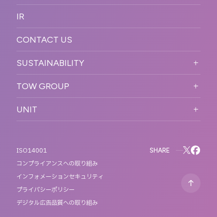
新卒採用
制作
OFFICER
IR
キャリア採用
PR
ACCESS
CONTACT US
ORGANIZATION CHART
HISTORY
SUSTAINABILITY
サステなイベントガイドライン
TOW GROUP
サステナビリティ
T2 CREATIVE
UNIT
MOTTO
REACT
QETIC
BLUES MOBILE
SHARE
ISO14001
コンプライアンスへの取り組み
インフォメーションセキュリティ
プライバシーポリシー
デジタル広告品質への取り組み