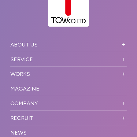
ABOUT US
ABOUT US TOP
SERVICE
PURPOSE
SERVICE TOP
WORKS
VISION
STRONG POINT
WORKS TOP
プロモーションイベント
OUR DNA
MAGAZINE
BUSINESS DOMAIN
オンラインイベント
カンファレンス・展示会・アワ
SOLUTION
ード
COMPANY
SNSプロモーション
WORKFLOW
ESPORTS・ゲームプロモーシ
COMPANY TOP
プラットフォーム販
RECRUIT
ョン
促
COMPANY INFORMATION
RECRUIT TOP
サステナブル
デジタル制作・映像
NEWS
MESSAGE