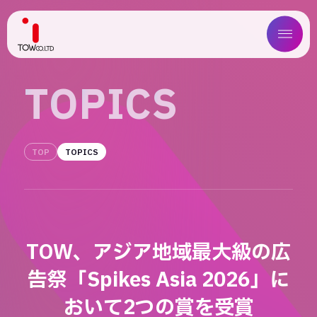
ABOUT US
T
O
P
I
C
S
SERVICE
TOP
TOPICS
WORKS
MAGAZINE
COMPANY
TOW、アジア地域最大級の広
NEWS
告祭「Spikes Asia 2026」に
IR
おいて2つの賞を受賞