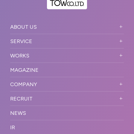
ABOUT US
ABOUT US TOP
SERVICE
PURPOSE
SERVICE TOP
WORKS
VISION
STRONG POINT
WORKS TOP
プロモーションイベント
OUR DNA
MAGAZINE
BUSINESS DOMAIN
オンラインイベント
カンファレンス・展示会・アワ
SOLUTION
ード
COMPANY
SNSプロモーション
WORKFLOW
ESPORTS・ゲームプロモーシ
COMPANY TOP
プラットフォーム販
RECRUIT
ョン
促
COMPANY INFORMATION
RECRUIT TOP
サステナブル
デジタル制作・映像
NEWS
MESSAGE
新卒採用
制作
OFFICER
IR
キャリア採用
PR
ACCESS