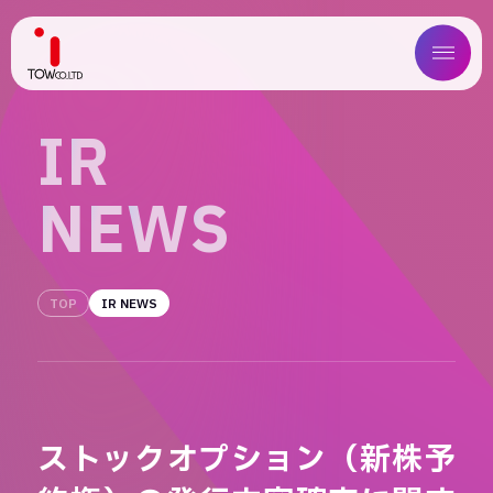
ABOUT US
I
R
SERVICE
N
E
W
S
WORKS
MAGAZINE
TOP
IR NEWS
COMPANY
NEWS
ストックオプション（新株予
IR