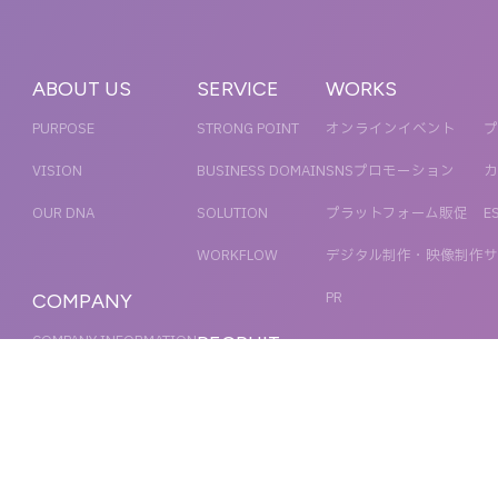
ABOUT US
SERVICE
WORKS
PURPOSE
STRONG POINT
オンラインイベント
プ
VISION
BUSINESS DOMAIN
SNSプロモーション
カ
OUR DNA
SOLUTION
プラットフォーム販促
E
WORKFLOW
デジタル制作・映像制作
サ
PR
COMPANY
COMPANY INFORMATION
RECRUIT
MESSAGE
新卒採用
NEWS
OFFICER
キャリア採用
ACCESS
MAGAZINE