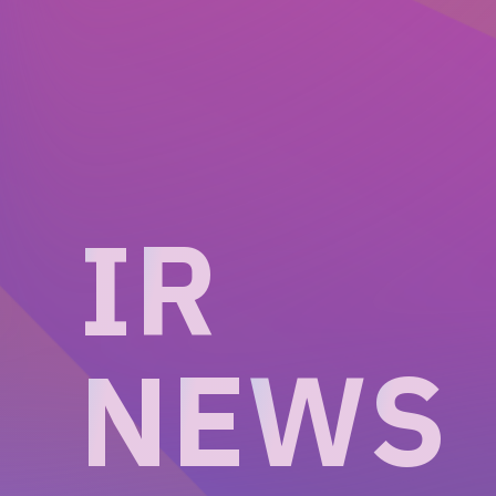
I
R
N
E
W
S