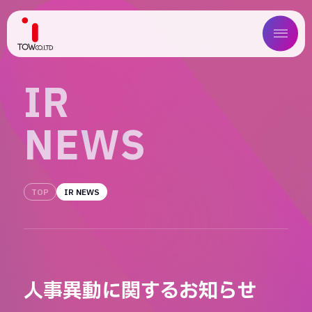
ABOUT US
I
R
SERVICE
N
E
W
S
WORKS
MAGAZINE
TOP
IR NEWS
COMPANY
NEWS
人事異動に関するお知らせ
IR