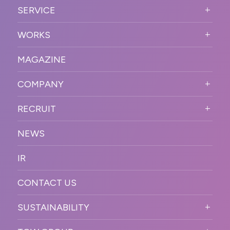
ABOUT US TOP
SERVICE
PURPOSE
SERVICE TOP
WORKS
VISION
STRONG POINT
WORKS TOP
プロモーションイベント
OUR DNA
MAGAZINE
BUSINESS DOMAIN
オンラインイベント
カンファレンス・展示会・アワ
SOLUTION
ード
COMPANY
SNSプロモーション
WORKFLOW
ESPORTS・ゲームプロモーシ
COMPANY TOP
プラットフォーム販
RECRUIT
ョン
促
COMPANY INFORMATION
RECRUIT TOP
サステナブル
デジタル制作・映像
NEWS
MESSAGE
新卒採用
制作
OFFICER
IR
キャリア採用
PR
ACCESS
CONTACT US
ORGANIZATION CHART
HISTORY
SUSTAINABILITY
サステなイベントガイドライン