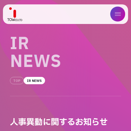
ABOUT US
I
R
SERVICE
N
E
W
S
WORKS
MAGAZINE
TOP
IR NEWS
COMPANY
NEWS
人事異動に関するお知らせ
IR