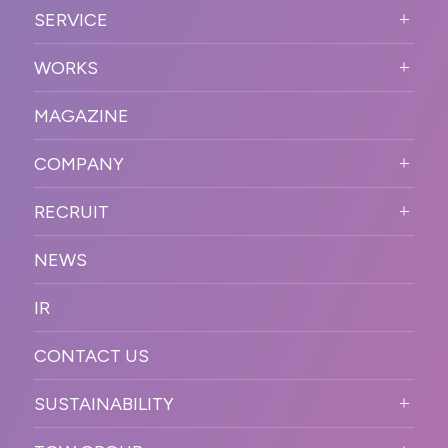
ABOUT US TOP
SERVICE
PURPOSE
SERVICE TOP
WORKS
VISION
STRONG POINT
WORKS TOP
プロモーションイベント
OUR DNA
MAGAZINE
BUSINESS DOMAIN
オンラインイベント
カンファレンス・展示会・アワ
SOLUTION
ード
COMPANY
SNSプロモーション
WORKFLOW
ESPORTS・ゲームプロモーシ
COMPANY TOP
プラットフォーム販
RECRUIT
ョン
促
COMPANY INFORMATION
RECRUIT TOP
サステナブル
デジタル制作・映像
NEWS
MESSAGE
新卒採用
制作
OFFICER
IR
キャリア採用
PR
ACCESS
CONTACT US
ORGANIZATION CHART
HISTORY
SUSTAINABILITY
サステなイベントガイドライン