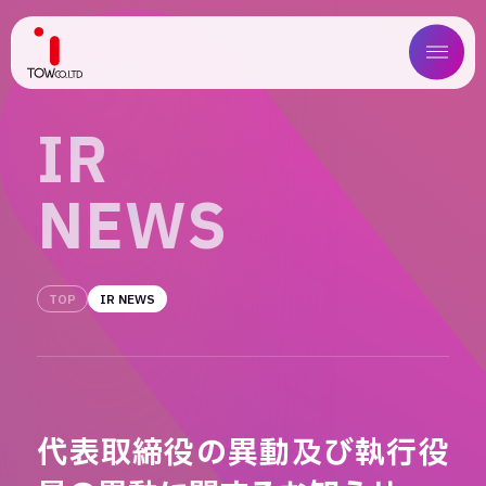
ABOUT US
I
R
SERVICE
N
E
W
S
WORKS
MAGAZINE
TOP
IR NEWS
COMPANY
NEWS
代表取締役の異動及び執行役
IR