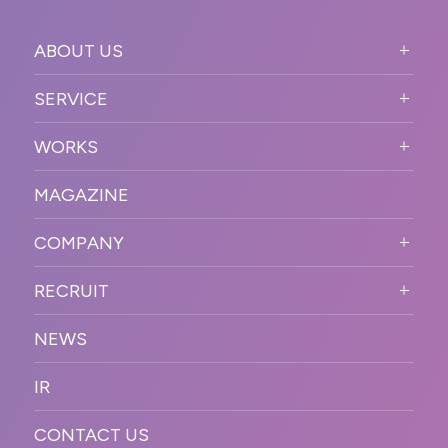
ABOUT US
ABOUT US TOP
SERVICE
PURPOSE
SERVICE TOP
WORKS
VISION
STRONG POINT
WORKS TOP
プロモーションイベント
OUR DNA
MAGAZINE
BUSINESS DOMAIN
オンラインイベント
カンファレンス・展示会・アワ
SOLUTION
ード
COMPANY
SNSプロモーション
WORKFLOW
ESPORTS・ゲームプロモーシ
COMPANY TOP
プラットフォーム販
RECRUIT
ョン
促
COMPANY INFORMATION
RECRUIT TOP
サステナブル
デジタル制作・映像
NEWS
MESSAGE
新卒採用
制作
OFFICER
IR
キャリア採用
PR
ACCESS
CONTACT US
ORGANIZATION CHART