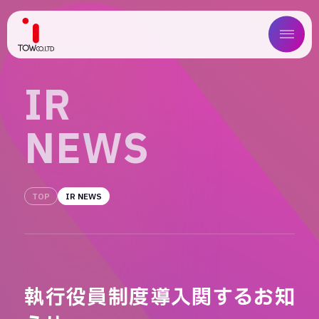
ABOUT US
I
R
SERVICE
N
E
W
S
WORKS
MAGAZINE
TOP
IR NEWS
COMPANY
NEWS
執行役員制度導入関するお知
IR