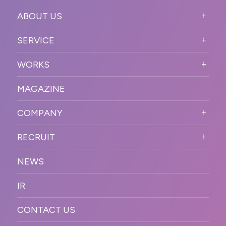
ABOUT US
ABOUT US TOP
SERVICE
PURPOSE
SERVICE TOP
WORKS
VISION
STRONG POINT
WORKS TOP
プロモーションイベント
OUR DNA
MAGAZINE
BUSINESS DOMAIN
オンラインイベント
カンファレンス・展示会・アワ
SOLUTION
ード
COMPANY
SNSプロモーション
WORKFLOW
ESPORTS・ゲームプロモーシ
COMPANY TOP
プラットフォーム販
RECRUIT
ョン
促
COMPANY INFORMATION
RECRUIT TOP
サステナブル
デジタル制作・映像
NEWS
MESSAGE
新卒採用
制作
OFFICER
IR
キャリア採用
PR
ACCESS
CONTACT US
ORGANIZATION CHART