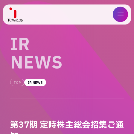
ABOUT US
I
R
SERVICE
N
E
W
S
WORKS
MAGAZINE
TOP
IR NEWS
COMPANY
NEWS
第37期 定時株主総会招集ご通
IR