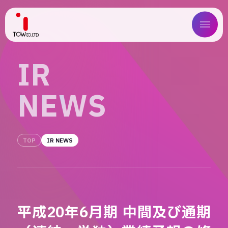
ABOUT US
I
R
SERVICE
N
E
W
S
WORKS
MAGAZINE
TOP
IR NEWS
COMPANY
NEWS
平成20年6月期 中間及び通期
IR