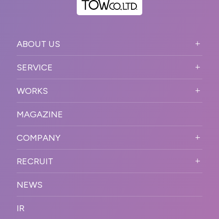
ABOUT US
ABOUT US TOP
SERVICE
PURPOSE
SERVICE TOP
WORKS
VISION
STRONG POINT
WORKS TOP
プロモーションイベント
OUR DNA
MAGAZINE
BUSINESS DOMAIN
オンラインイベント
カンファレンス・展示会・アワ
SOLUTION
ード
COMPANY
SNSプロモーション
WORKFLOW
ESPORTS・ゲームプロモーシ
COMPANY TOP
プラットフォーム販
RECRUIT
ョン
促
COMPANY INFORMATION
RECRUIT TOP
サステナブル
デジタル制作・映像
NEWS
MESSAGE
新卒採用
制作
OFFICER
IR
キャリア採用
PR
ACCESS