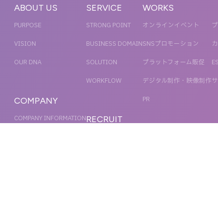
ABOUT US
SERVICE
WORKS
PURPOSE
STRONG POINT
オンラインイベント
プ
VISION
BUSINESS DOMAIN
SNSプロモーション
カ
OUR DNA
SOLUTION
プラットフォーム販促
E
WORKFLOW
デジタル制作・映像制作
サ
PR
COMPANY
COMPANY INFORMATION
RECRUIT
MESSAGE
新卒採用
NEWS
OFFICER
キャリア採用
ACCESS
MAGAZINE
ORGANIZATION CHART
HISTORY
IR