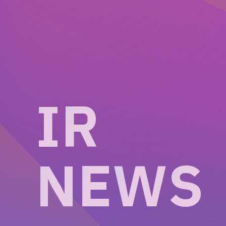
I
R
N
E
W
S